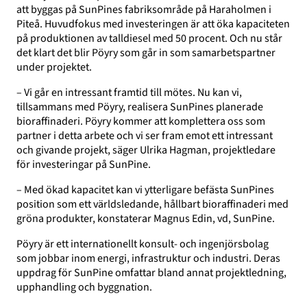
att byggas på SunPines fabriksområde på Haraholmen i
Piteå. Huvudfokus med investeringen är att öka kapaciteten
på produktionen av talldiesel med 50 procent. Och nu står
det klart det blir Pöyry som går in som samarbetspartner
under projektet.
– Vi går en intressant framtid till mötes. Nu kan vi,
tillsammans med Pöyry, realisera SunPines planerade
bioraffinaderi. Pöyry kommer att komplettera oss som
partner i detta arbete och vi ser fram emot ett intressant
och givande projekt, säger Ulrika Hagman, projektledare
för investeringar på SunPine.
– Med ökad kapacitet kan vi ytterligare befästa SunPines
position som ett världsledande, hållbart bioraffinaderi med
gröna produkter, konstaterar Magnus Edin, vd, SunPine.
Pöyry är ett internationellt konsult- och ingenjörsbolag
som jobbar inom energi, infrastruktur och industri. Deras
uppdrag för SunPine omfattar bland annat projektledning,
upphandling och byggnation.