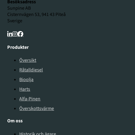
Besöksadress
Sunpine AB
Cisternvägen 53, 941 43 Piteå
Sverige
Produkter
Översikt
Råtalldiesel
Bioolja
Harts
Alfa-Pinen
Överskottsvärme
Om oss
Historik och ägare