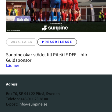
2025-12-15
PRESSRELEASE
Sunpine ökar stödet till Piteå IF DFF – blir
Guldsponsor
Läs mer
Adress
Box 76, SE-941 22 Piteå, Sweden
Telefon: +46-911 23 28 00
E-post:
info@sunpine.se