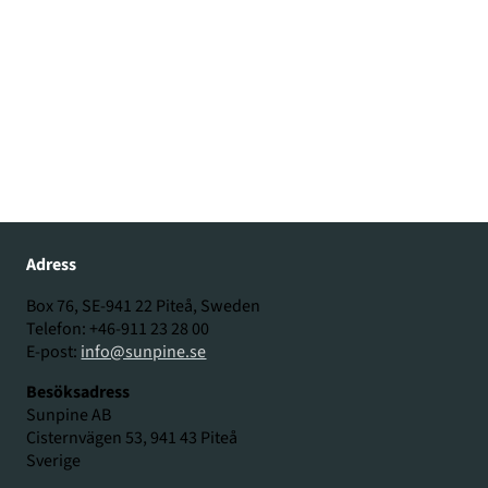
Adress
Box 76, SE-941 22 Piteå, Sweden
Telefon: +46-911 23 28 00
E-post:
info@sunpine.se
Besöksadress
Sunpine AB
Cisternvägen 53, 941 43 Piteå
Sverige