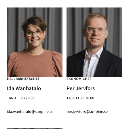
HÅLLBARHETSCHEF
EKONOMICHEF
Ida Wanhatalo
Per Jervfors
+46 911 23 28 00
+46 911 23 28 00
ida.wanhatalo@sunpine.se
per.jervfors@sunpine.se