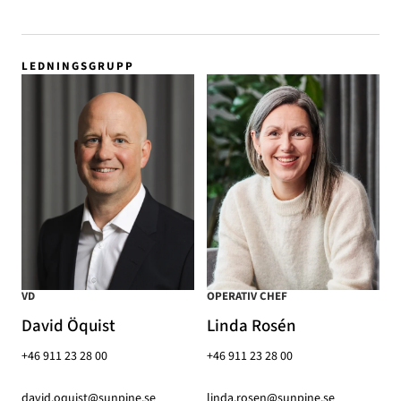
LEDNINGSGRUPP
VD
OPERATIV CHEF
David Öquist
Linda Rosén
+46 911 23 28 00
+46 911 23 28 00
david.oquist@sunpine.se
linda.rosen@sunpine.se