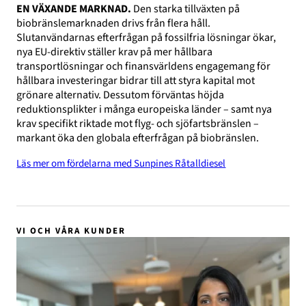
EN VÄXANDE MARKNAD.
Den starka tillväxten på
biobränslemarknaden drivs från flera håll.
Slutanvändarnas efterfrågan på fossilfria lösningar ökar,
nya EU-direktiv ställer krav på mer hållbara
transportlösningar och finansvärldens engagemang för
hållbara investeringar bidrar till att styra kapital mot
grönare alternativ. Dessutom förväntas höjda
reduktionsplikter i många europeiska länder – samt nya
krav specifikt riktade mot flyg- och sjöfartsbränslen –
markant öka den globala efterfrågan på biobränslen.
Läs mer om fördelarna med Sunpines Råtalldiesel
VI OCH VÅRA KUNDER