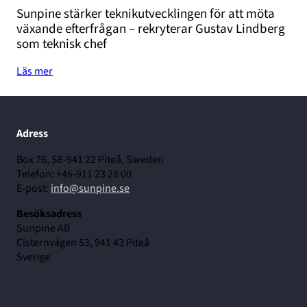
Sunpine stärker teknikutvecklingen för att möta
växande efterfrågan – rekryterar Gustav Lindberg
som teknisk chef
Läs mer
Adress
Box 76, SE-941 22 Piteå, Sweden
Telefon: +46-911 23 28 00
E-post:
info@sunpine.se
Besöksadress
Sunpine AB
Cisternvägen 53, 941 43 Piteå
Sverige