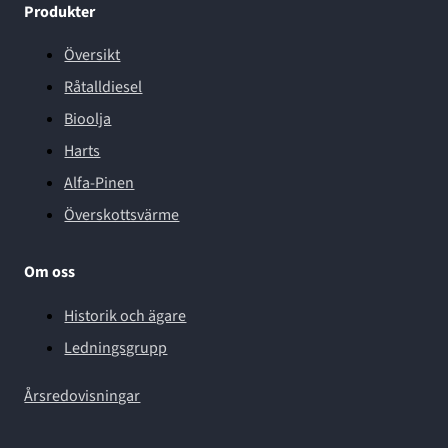
Produkter
Översikt
Råtalldiesel
Bioolja
Harts
Alfa-Pinen
Överskottsvärme
Om oss
Historik och ägare
Ledningsgrupp
Årsredovisningar