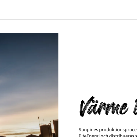
Värme 
Sunpines produktionsprocess
PiteEnergi och distribueras 