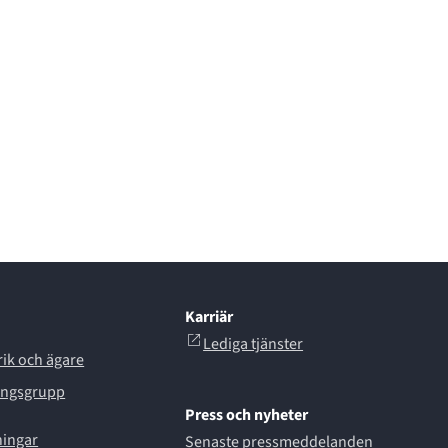
Karriär
Lediga tjänster
rik och ägare
ingsgrupp
Press och nyheter
ningar
Senaste pressmeddelanden