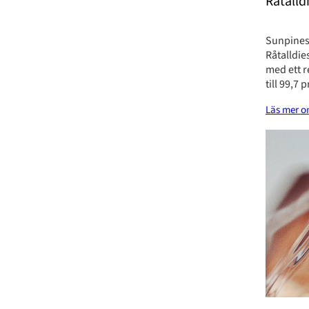
Råtalld
Sunpines
Råtalldie
med ett 
till 99,7 
Läs mer o