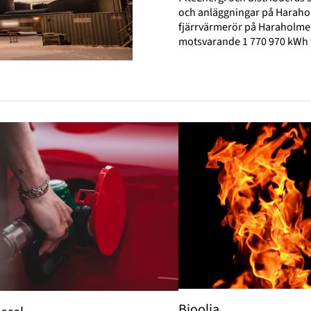
och anläggningar på Haraholm
fjärrvärmerör på Haraholme
motsvarande 1 770 970 kWh fj
Bioolja