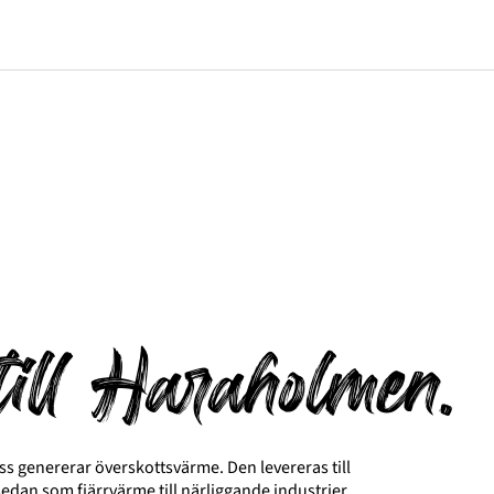
till Haraholmen.
 genererar överskottsvärme. Den levereras till
sedan som fjärrvärme till närliggande industrier