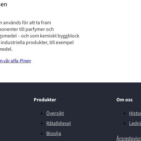
nen
n används för att ta fram
onenter till parfymer och
gsmedel – och som kemiskt byggblock
l industriella produkter, till exempel
medel.
m vår alfa-Pinen
Produkter
Om oss
Översikt
Histo
Råtalldiesel
Ledn
Bioolja
Årsredovis