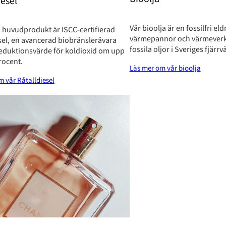
iesel
Vår bioolja är en fossilfri el
 huvudprodukt är ISCC-certifierad
värmepannor och värmeverk,
sel, en avancerad biobränsleråvara
fossila oljor i Sveriges fjärr
reduktionsvärde för koldioxid om upp
procent.
Läs mer om vår bioolja
m vår Råtalldiesel