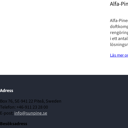
Alfa-Pi
Alfa-Pine
doftkomp
rengörin
i ett anta
lösnings
Läs mer o
Adress
Box 76, SE-941 22 Piteå, Sweden
Telefon: +46-911 23 28 00
E-post:
info@sunpine.se
Besöksadress