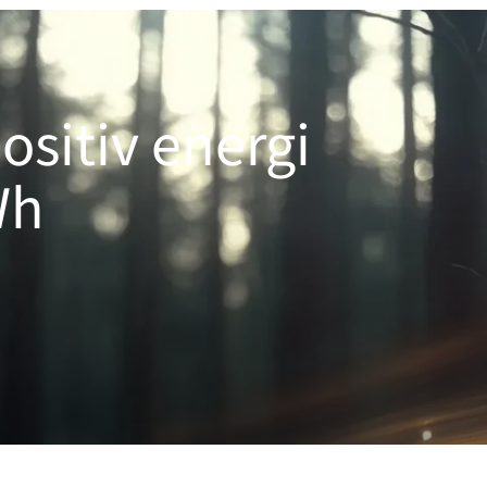
ositiv energi
Wh