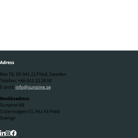
Adress
Box 76, SE-941 22 Piteå, Sweden
Telefon: +46-911 23 28 00
E-post:
info@sunpine.se
Besöksadress
Sunpine AB
Cisternvägen 53, 941 43 Piteå
Sverige