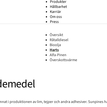
Produkter
Hållbarhet
Karriär
Om oss
Press
Översikt
Råtalldiesel
Bioolja
Harts
Alfa-Pinen
Överskottsvärme
ndemedel
at i produktionen av lim, tejper och andra adhesiver. Sunpines harts