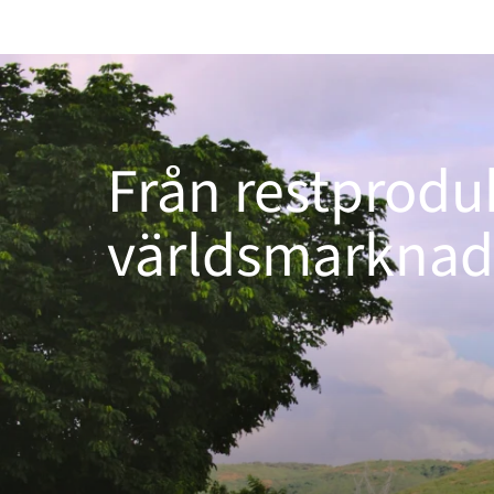
Från restprodukt
världsmarkna