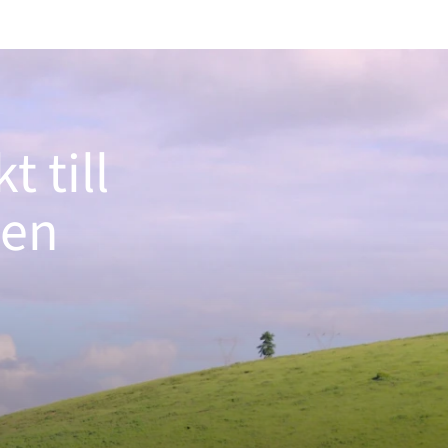
 till
den