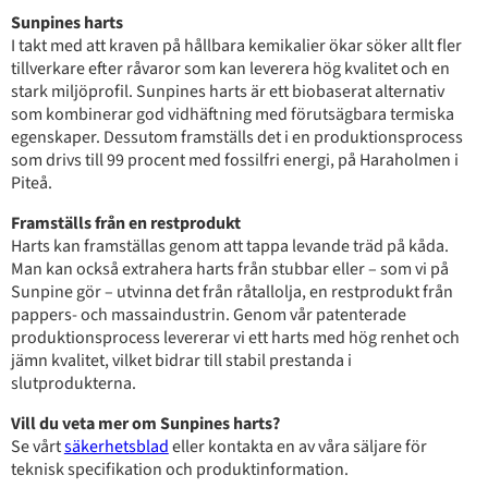
Sunpines harts
I takt med att kraven på hållbara kemikalier ökar söker allt fler
tillverkare efter råvaror som kan leverera hög kvalitet och en
stark miljöprofil. Sunpines harts är ett biobaserat alternativ
som kombinerar god vidhäftning med förutsägbara termiska
egenskaper. Dessutom framställs det i en produktionsprocess
som drivs till 99 procent med fossilfri energi, på Haraholmen i
Piteå.
Framställs från en restprodukt
Harts kan framställas genom att tappa levande träd på kåda.
Man kan också extrahera harts från stubbar eller – som vi på
Sunpine gör – utvinna det från råtallolja, en restprodukt från
pappers- och massaindustrin. Genom vår patenterade
produktionsprocess levererar vi ett harts med hög renhet och
jämn kvalitet, vilket bidrar till stabil prestanda i
slutprodukterna.
Vill du veta mer om Sunpines harts?
Se vårt
säkerhetsblad
eller kontakta en av våra säljare för
teknisk specifikation och produktinformation.