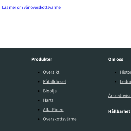
Läs mer om vår överskottsvärme
Produkter
Om oss
Översikt
Histo
Råtalldiesel
Ledn
Bioolja
Årsredovis
Harts
Alfa-Pinen
Hållbarhet
Överskottsvärme