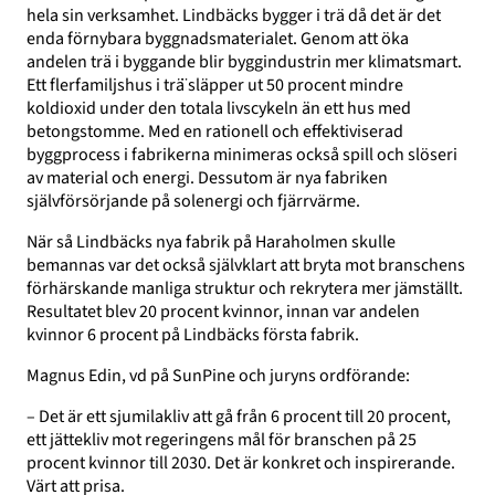
hela sin verksamhet. Lindbäcks bygger i trä då det är det
enda förnybara byggnadsmaterialet. Genom att öka
andelen trä i byggande blir byggindustrin mer klimatsmart.
Ett flerfamiljshus i trä̈ släpper ut 50 procent mindre
koldioxid under den totala livscykeln än ett hus med
betongstomme. Med en rationell och effektiviserad
byggprocess i fabrikerna minimeras också spill och slöseri
av material och energi. Dessutom är nya fabriken
självförsörjande på solenergi och fjärrvärme.
När så Lindbäcks nya fabrik på Haraholmen skulle
bemannas var det också självklart att bryta mot branschens
förhärskande manliga struktur och rekrytera mer jämställt.
Resultatet blev 20 procent kvinnor, innan var andelen
kvinnor 6 procent på Lindbäcks första fabrik.
Magnus Edin, vd på SunPine och juryns ordförande:
– Det är ett sjumilakliv att gå från 6 procent till 20 procent,
ett jättekliv mot regeringens mål för branschen på 25
procent kvinnor till 2030. Det är konkret och inspirerande.
Värt att prisa.