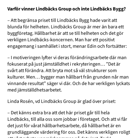
Varför vinner Lindbäcks Group och inte Lindbäcks Bygg?
– Att begränsa priset till Lindbäcks Bygg hade varit att
blunda för helheten. Lindbäcks Group är mer än bara ett
byggföretag. Hållbarhet är att se till helheten och det gör
verkligen Lindbäcks-koncernen. Man har ett positivt
engagemang i samhället i stort, menar Edin och fortsätter:
– I motiveringen lyfter vi deras förändringsarbete där man
fokuserat på just jämställdhet i rekryteringen… ”Det är
svårt att förändra. Att bryta mot så väl strukturer som
kulturer. Men… bygger man hållbart från grunden når man
vinnande resultat” säger vi där. Och de har verkligen lyckats
med jämställdhetsarbetet.
Linda Rosén, vd Lindbäcks Group är glad över priset:
– Det känns extra bra att det här priset går till hela
Lindbäcks, till alla oss som jobbar i företaget. Och att vi får
det just för vårat hållbarhetsarbete, då hållbarhet är en
grundläggande värdering för oss. Det känns verkligen roligt