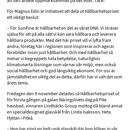
att vårt arbete uppmärksammas på det viset. Tack!
För Magnus Edin är initiativet att dela ut Hållbarhetspriset
ett viktigt beslut:
– För SunPine är hållbarhet en del av vårat DNA. Vi strävar
själva för att på alla sätt vi kan vara hållbara och leverera
hållbara produkter. Med det här priset vill vi lyfta fram
andra, företag här i regionen som inspirerar och agerar
förebilder inom just hållbarhet. Och med hållbarhet så
menar vi begreppets hela betydelse, naturligtvis
klimatsmarta lösningar som värnar vår miljö, men också
social hållbarhet och god långsiktig ekonomi. För oss är
jämställdhet en viktig del av detta, därför har vi valt det som
årets tema.
Fredagen den 9 november delades så Hållbarhetspriset ut
för första gången på galan Näringslivets dag på Pite
havsbad, vinnaren Lindbäcks Group mottog då bland annat
en specialdesignad glasskål från Linda Isaksson, Heta
Hyttan i Piteå.
– Hon har gjort en helt unik glasskål där hon blåser in vår