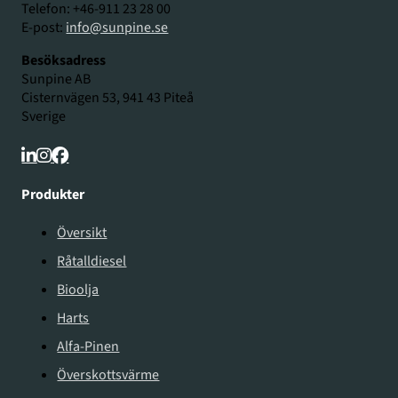
Telefon: +46-911 23 28 00
E-post:
info@sunpine.se
Besöksadress
Sunpine AB
Cisternvägen 53, 941 43 Piteå
Sverige
Produkter
Översikt
Råtalldiesel
Bioolja
Harts
Alfa-Pinen
Överskottsvärme