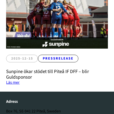
2025-12-15
PRESSRELEASE
Sunpine ökar stödet till Piteå IF DFF – blir
Guldsponsor
Läs mer
Adress
Box 76, SE-941 22 Piteå, Sweden