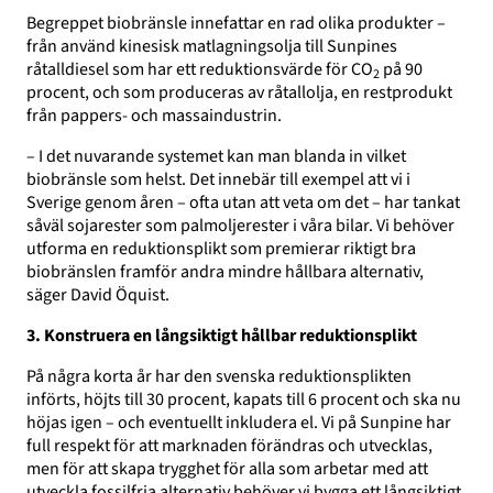
Begreppet biobränsle innefattar en rad olika produkter –
från använd kinesisk matlagningsolja till Sunpines
råtalldiesel som har ett reduktionsvärde för CO
på 90
2
procent, och som produceras av råtallolja, en restprodukt
från pappers- och massaindustrin.
– I det nuvarande systemet kan man blanda in vilket
biobränsle som helst. Det innebär till exempel att vi i
Sverige genom åren – ofta utan att veta om det – har tankat
såväl sojarester som palmoljerester i våra bilar. Vi behöver
utforma en reduktionsplikt som premierar riktigt bra
biobränslen framför andra mindre hållbara alternativ,
säger David Öquist.
3. Konstruera en långsiktigt hållbar reduktionsplikt
På några korta år har den svenska reduktionsplikten
införts, höjts till 30 procent, kapats till 6 procent och ska nu
höjas igen – och eventuellt inkludera el. Vi på Sunpine har
full respekt för att marknaden förändras och utvecklas,
men för att skapa trygghet för alla som arbetar med att
utveckla fossilfria alternativ behöver vi bygga ett långsiktigt