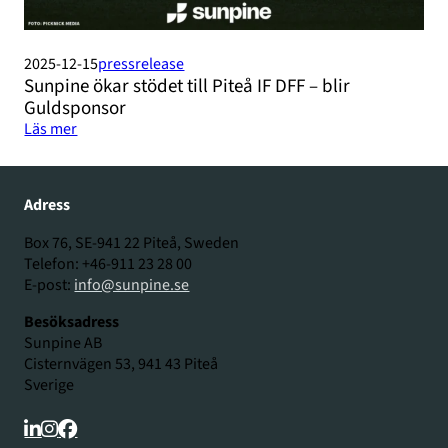
2025-12-15
pressrelease
Sunpine ökar stödet till Piteå IF DFF – blir
Guldsponsor
Läs mer
Adress
Box 76, SE-941 22 Piteå, Sweden
Telefon: +46-911 23 28 00
E-post:
info@sunpine.se
Besöksadress
Sunpine AB
Cisternvägen 53, 941 43 Piteå
Sverige