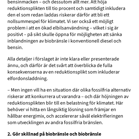
bensinmacken – och dessutom allt mer. Att höja
reduktionsplikten till tio procent och samtidigt inkludera
den el som redan laddas riskerar därför att bli ett
nollsummespel för klimatet. Vi ser också ett möjligt
problem i att en ökad elbilsanvändning – vilket i sig är
positivt – på sikt skulle öppna för möjligheten att sänka
inblandningen av biobränsle i konventionell diesel och
bensin.
Alla detaljer i förslaget är inte klara eller presenterade
ännu, och därför är det svårt att överblicka de fulla
konsekvenserna av en reduktionsplikt som inkluderar
elfordonsladdning.
– Men ingen vill ha en situation där olika fossilfria alternativ
riskerar att konkurrera ut varandra – och där höjningen av
reduktionsplikten blir till en belastning för klimatet. Här
behöver vi hitta en långsiktig lösning som främjar en
hållbar energimix, och accelererar såväl elektrifieringen
som utvecklingen av andra fossilfria bränslen.
2. Gör skillnad på biobränsle och biobränsle