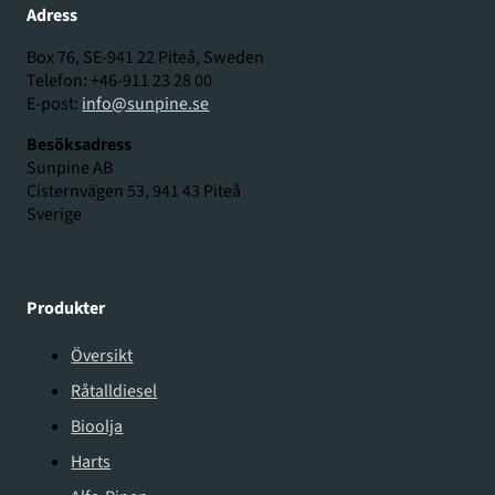
Adress
Box 76, SE-941 22 Piteå, Sweden
Telefon: +46-911 23 28 00
E-post:
info@sunpine.se
Besöksadress
Sunpine AB
Cisternvägen 53, 941 43 Piteå
Sverige
Produkter
Översikt
Råtalldiesel
Bioolja
Harts