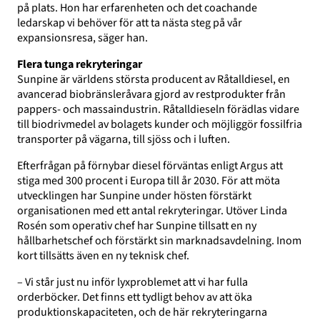
på plats. Hon har erfarenheten och det coachande
ledarskap vi behöver för att ta nästa steg på vår
expansionsresa, säger han.
Flera tunga rekryteringar
Sunpine är världens största producent av Råtalldiesel, en
avancerad biobränsleråvara gjord av restprodukter från
pappers- och massaindustrin. Råtalldieseln förädlas vidare
till biodrivmedel av bolagets kunder och möjliggör fossilfria
transporter på vägarna, till sjöss och i luften.
Efterfrågan på förnybar diesel förväntas enligt Argus att
stiga med 300 procent i Europa till år 2030. För att möta
utvecklingen har Sunpine under hösten förstärkt
organisationen med ett antal rekryteringar. Utöver Linda
Rosén som operativ chef har Sunpine tillsatt en ny
hållbarhetschef och förstärkt sin marknadsavdelning. Inom
kort tillsätts även en ny teknisk chef.
– Vi står just nu inför lyxproblemet att vi har fulla
orderböcker. Det finns ett tydligt behov av att öka
produktionskapaciteten, och de här rekryteringarna