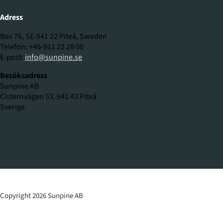
Adress
Box 76, SE-941 22 Piteå, Sweden
Telefon: +46-911 23 28 00
E-post:
info@sunpine.se
Besöksadress
Sunpine AB
Cisternvägen 53, 941 43 Piteå
Sverige
Copyright 2026 Sunpine AB