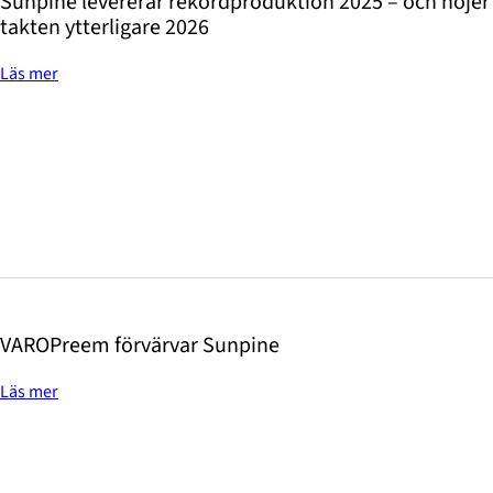
Sunpine levererar rekordproduktion 2025 – och höjer
takten ytterligare 2026
Läs mer
VAROPreem förvärvar Sunpine
Läs mer