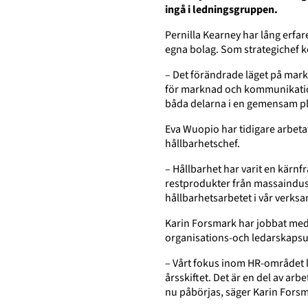
ingå i ledningsgruppen.
Pernilla Kearney har lång erfa
egna bolag. Som strategichef ko
– Det förändrade läget på markn
för marknad och kommunikation. 
båda delarna i en gemensam pla
Eva Wuopio har tidigare arbetat
hållbarhetschef.
– Hållbarhet har varit en kärnf
restprodukter från massaindustri
hållbarhetsarbetet i vår verks
Karin Forsmark har jobbat med
organisations-och ledarskapsu
– Vårt fokus inom HR-området li
årsskiftet. Det är en del av a
nu påbörjas, säger Karin Fors