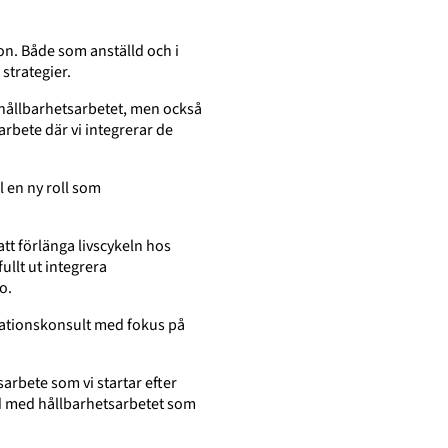
on. Både som anställd och i
strategier.
r hållbarhetsarbetet, men också
rbete där vi integrerar de
l en ny roll som
att förlänga livscykeln hos
ullt ut integrera
o.
sationskonsult med fokus på
arbete som vi startar efter
nd med hållbarhetsarbetet som