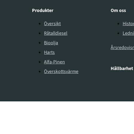
Produkter
Om oss
Översikt
Histo
Råtalldiesel
Ledn
Bioolja
Årsredovis
Harts
Alfa-Pinen
Hållbarhet
Överskottsvärme