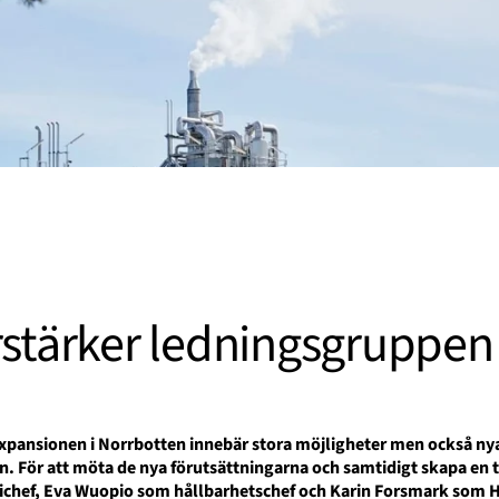
rstärker ledningsgruppen
xpansionen i Norrbotten innebär stora möjligheter men också ny
n. För att möta de nya förutsättningarna och samtidigt skapa en 
ichef
, Eva Wuopio som h
å
llbarhetschef
och Karin Forsmark som 