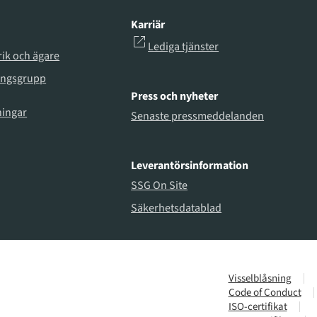
Karriär
Lediga tjänster
rik och ägare
ingsgrupp
Press och nyheter
ningar
Senaste pressmeddelanden
Leverantörsinformation
SSG On Site
Säkerhetsdatablad
Visselblåsning
Code of Conduct
ISO-certifikat