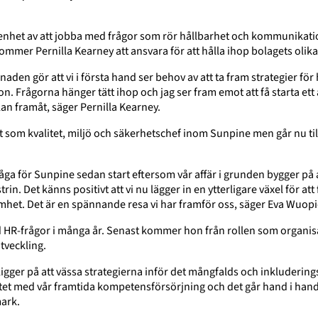
renhet av att jobba med frågor som rör hållbarhet och kommunikati
mmer Pernilla Kearney att ansvara för att hålla ihop bolagets olika 
aden gör att vi i första hand ser behov av att ta fram strategier fö
Frågorna hänger tätt ihop och jag ser fram emot att få starta ett a
n framåt, säger Pernilla Kearney.
 som kvalitet, miljö och säkerhetschef inom Sunpine men går nu til
råga för Sunpine sedan start eftersom vår affär i grunden bygger på 
n. Det känns positivt att vi nu lägger in en ytterligare växel för att f
amhet. Det är en spännande resa vi har framför oss, säger Eva Wuopi
 HR-frågor i många år. Senast kommer hon från rollen som organi
tveckling.
gger på att vässa strategierna inför det mångfalds och inkluderings
rbetet med vår framtida kompetensförsörjning och det går hand i ha
mark.