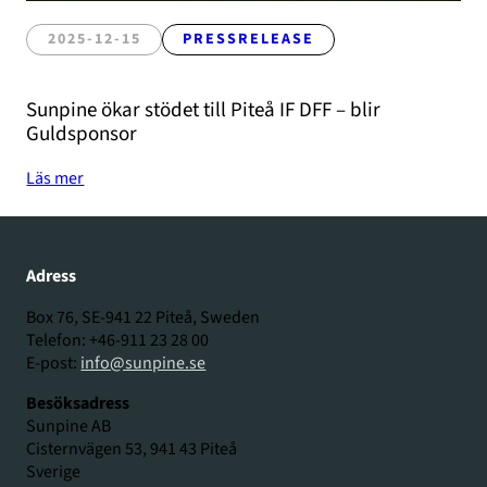
2025-12-15
PRESSRELEASE
Sunpine ökar stödet till Piteå IF DFF – blir
Guldsponsor
Läs mer
Adress
Box 76, SE-941 22 Piteå, Sweden
Telefon: +46-911 23 28 00
E-post:
info@sunpine.se
Besöksadress
Sunpine AB
Cisternvägen 53, 941 43 Piteå
Sverige