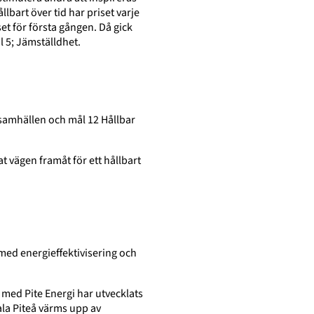
llbart över tid har priset varje
et för första gången. Då gick
l 5; Jämställdhet.
 samhällen och mål 12 Hållbar
t vägen framåt för ett hållbart
 med energieffektivisering och
 med Pite Energi har utvecklats
ala Piteå värms upp av