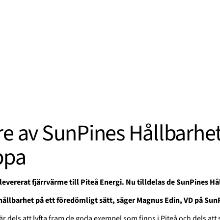
re av SunPines Hållbarhet
ppa
levererat fjärrvärme till Piteå Energi.
Nu tilldelas de SunPines Hå
hållbarhet på ett föredömligt sätt, säger Magnus Edin, VD på Sun
 dels att lyfta fram de goda exempel som finns i Piteå och dels att 