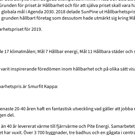
runden för priset är Hållbarhet och för att själva priset skall vara hå
 globala mål i Agenda 2030. 2018 delade SunPine ut Hållbarhetspris
t i grunden hållbart företag som dessutom hade utmärkt sig kring Må
arhetspriset för 2019.
de 17 klimatmålen; Mål 7 Hållbar energi, Mål 11 Hållbara städer och
 varit inspirerande föredömen inom hållbarhet och på olika sätt visa
barhetspris är Smurfit Kappa:
naste 20-40 åren haft en fantastisk utveckling vad gäller att jobba
gen del.
n 40 år levererat värme till fjärrvärme och Pite Energi. Samarbetet
 har vuxit. Över 3 700 byggnader, tre badhus och en gågata i centr