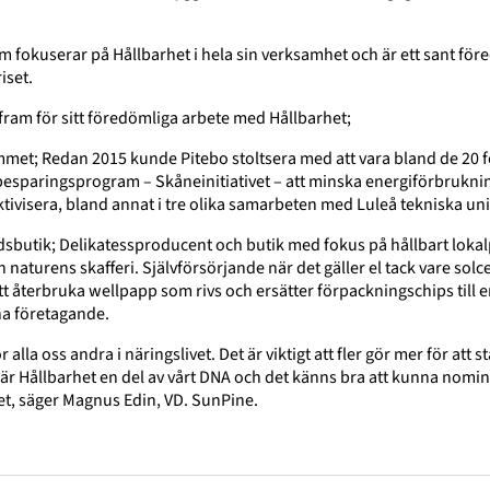
m fokuserar på Hållbarhet i hela sin verksamhet och är ett sant före
iset.
ram för sitt föredömliga arbete med Hållbarhet;
met; Redan 2015 kunde Pitebo stoltsera med att vara bland de 20 f
besparingsprogram – Skåneinitiativet – att minska energiförbrukn
fektivisera, bland annat i tre olika samarbeten med Luleå tekniska un
dsbutik; Delikatessproducent och butik med fokus på hållbart lok
naturens skafferi. Självförsörjande när det gäller el tack vare solcel
 återbruka wellpapp som rivs och ersätter förpackningschips till 
na företagande.
ör alla oss andra i näringslivet. Det är viktigt att fler gör mer för att 
är Hållbarhet en del av vårt DNA och det känns bra att kunna nomin
et, säger Magnus Edin, VD. SunPine.