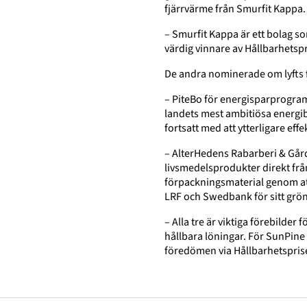
fjärrvärme från Smurfit Kappa.
– Smurfit Kappa är ett bolag so
värdig vinnare av Hållbarhetspr
De andra nominerade om lyfts f
– PiteBo för energisparprogram
landets mest ambitiösa energi
fortsatt med att ytterligare ef
– AlterHedens Rabarberi & Går
livsmedelsprodukter direkt från 
förpackningsmaterial genom att
LRF och Swedbank för sitt grö
– Alla tre är viktiga förebilder f
hållbara löningar.
För SunPine 
föredömen via Hållbarhetspris