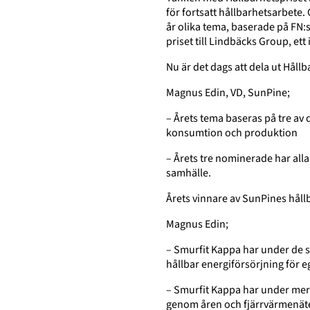
för fortsatt hållbarhetsarbete. G
år olika tema, baserade på FN:s
priset till Lindbäcks Group, et
Nu är det dags att dela ut Hållb
Magnus Edin, VD, SunPine;
– Årets tema baseras på tre av 
konsumtion och produktion
– Årets tre nominerade har alla
samhälle.
Årets vinnare av SunPines håll
Magnus Edin;
– Smurfit Kappa har under de se
hållbar energiförsörjning för e
– Smurfit Kappa har under mer ä
genom åren och fjärrvärmenätet