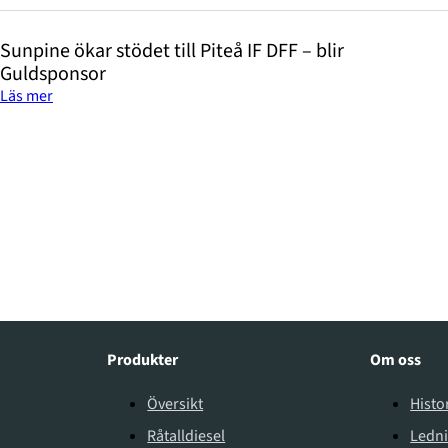
Sunpine ökar stödet till Piteå IF DFF – blir
Guldsponsor
Läs mer
Produkter
Om oss
Översikt
Histo
Råtalldiesel
Ledn