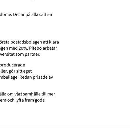
döme. Det är på alla sätt en
örsta bostadsbolagen att klara
ingen med 20%. Pitebo arbetar
iversitet som partner.
alproducerade
ler, gör sitt eget
emballage. Redan prisade av
ställa om vårt samhälle till mer
era och lyfta fram goda