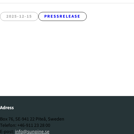
2025-12-15
PRESSRELEASE
Adress
Box 76, SE-941 22 Piteå, Sweden
Telefon: +46-911 23 28 00
E-post:
info@sunpine.se