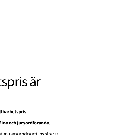
spris är
llbarhetspris:
Pine och juryordförande.
stimulera andra att inspireras