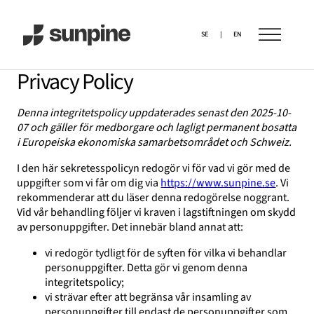
SE
|
EN
Privacy Policy
Denna integritetspolicy uppdaterades senast den 2025-10-
07 och gäller för medborgare och lagligt permanent bosatta
i Europeiska ekonomiska samarbetsområdet och Schweiz.
I den här sekretesspolicyn redogör vi för vad vi gör med de
uppgifter som vi får om dig via
https://www.sunpine.se
. Vi
rekommenderar att du läser denna redogörelse noggrant.
Vid vår behandling följer vi kraven i lagstiftningen om skydd
av personuppgifter. Det innebär bland annat att:
vi redogör tydligt för de syften för vilka vi behandlar
personuppgifter. Detta gör vi genom denna
integritetspolicy;
vi strävar efter att begränsa vår insamling av
personuppgifter till endast de personuppgifter som