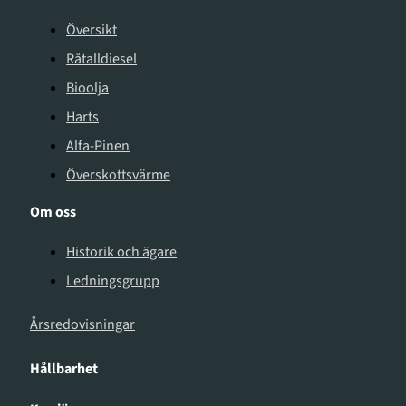
Översikt
Råtalldiesel
Bioolja
Harts
Alfa-Pinen
Överskottsvärme
Om oss
Historik och ägare
Ledningsgrupp
Årsredovisningar
Hållbarhet