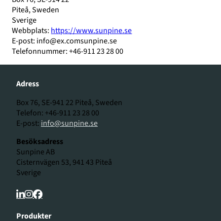
Piteå, Sweden
Sverige
Webbplats:
https://www.sunpine.se
E-post:
info@
ex.com
sunpine.se
Telefonnummer: +46-911 23 28 00
Adress
Box 76, SE-941 22 Piteå, Sweden
Telefon: +46-911 23 28 00
E-post:
info@sunpine.se
Besöksadress
Sunpine AB
Cisternvägen 53, 941 43 Piteå
Sverige
Produkter